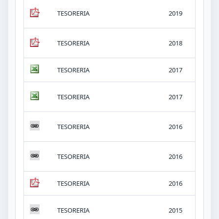
03.
TESORERIA
2019
Ing
03.
TESORERIA
2018
Ing
TESORERIA
2017
Pre
03.
TESORERIA
2017
Ing
03.
TESORERIA
2016
Ing
Ini
TESORERIA
2016
eje
TESORERIA
2016
PRE
03.
TESORERIA
2015
Ing